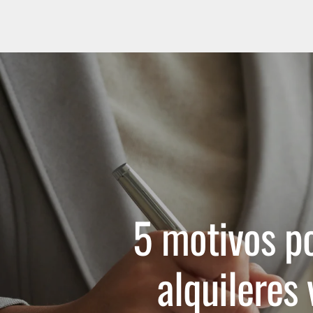
Home
Apartamentos
Inmobiliaria
Contacto
5 motivos po
alquileres 